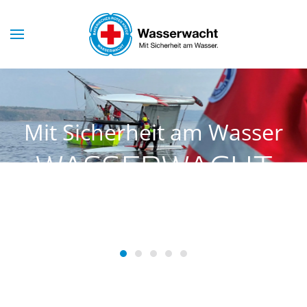
Skip to main content
Mit Sicherheit am Wasser
WASSERWACHT
SCHONDORF
Wasserwacht Schondorf
Wasserwacht Schondorf
Wasserwacht Schondorf
Wasserwacht Schondorf
Wasserwacht Schondo