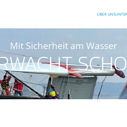
ÜBER UNS
UNTE
Mit Sicherheit am Wasser
RWACHT SCH
Wasserwacht Schondorf
Wasserwacht Schondorf
Wasserwacht Schondorf
Wasserwacht Schondorf
Wasserwacht Schondo