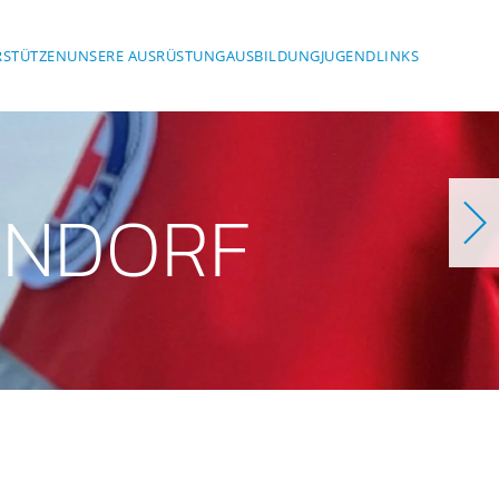
RSTÜTZEN
UNSERE AUSRÜSTUNG
AUSBILDUNG
JUGEND
LINKS
ONDORF
rf