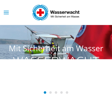
Skip to main content
Mit Sicherheit am Wasser
WASSERWACHT
SCHONDORF
Wasserwacht Schondorf
Wasserwacht Schondorf
Wasserwacht Schondorf
Wasserwacht Schondorf
Wasserwacht Schondo