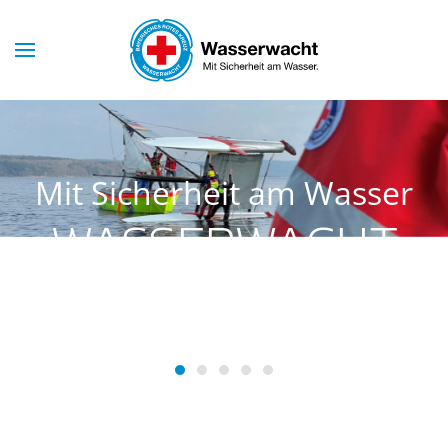
Skip to main content
Mit Sicherheit am Wasser
WASSERWACHT
SCHONDORF
Wasserwacht Schondorf
Wasserwacht Schondorf
Wasserwacht Schondorf
Wasserwacht Schondorf
Wasserwacht Schondo