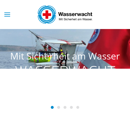
Skip to main content
Mit Sicherheit am Wasser
WASSERWACHT
SCHONDORF
Wasserwacht Schondorf
Wasserwacht Schondorf
Wasserwacht Schondorf
Wasserwacht Schondorf
Wasserwacht Schondo