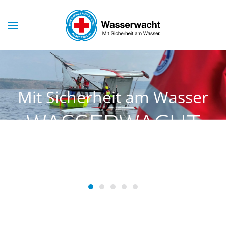
Skip to main content
Mit Sicherheit am Wasser
WASSERWACHT
SCHONDORF
Wasserwacht Schondorf
Wasserwacht Schondorf
Wasserwacht Schondorf
Wasserwacht Schondorf
Wasserwacht Schondo